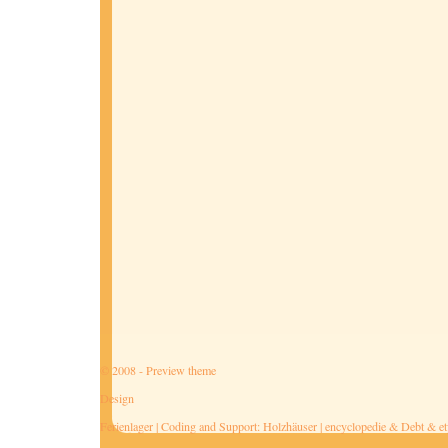
© 2008 - Preview theme
Design
Ferienlager
| Coding and Support:
Holzhäuser
|
encyclopedie
&
Debt
&
e